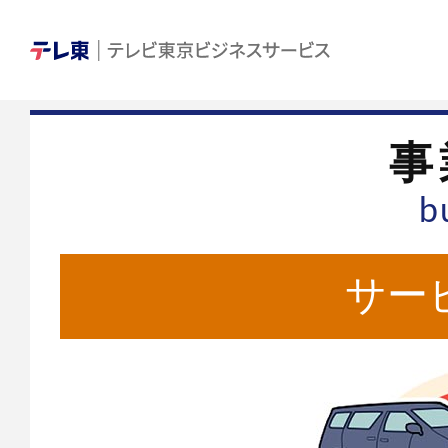
テレビ東京ビジネ
事
b
サー